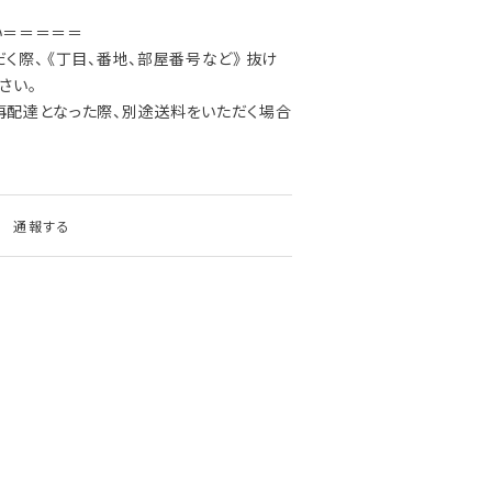
い＝＝＝＝＝
際、 《丁目、番地、部屋番号など》 抜け
さい。
再配達となった際、別途送料をいただく場合
通報する