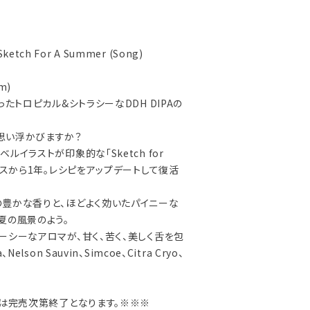
 Sketch For A Summer (Song)
um)
ったトロピカル&シトラシーなDDH DIPAの
思い浮かびますか？
ルイラストが印象的な「Sketch for
ースから1年。レシピをアップデートして復活
豊かな香りと、ほどよく効いたパイニーな
夏の風景のよう。
ーシーなアロマが、甘く、苦く、美しく舌を包
lson Sauvin、Simcoe、Citra Cryo、
売は完売次第終了となります。※※※