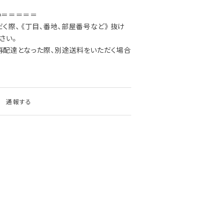
い＝＝＝＝＝
際、 《丁目、番地、部屋番号など》 抜け
さい。
再配達となった際、別途送料をいただく場合
通報する