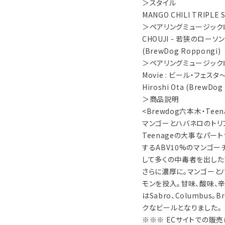
＞スタイル
MANGO CHILI TRIPLE S
＞ペアリングミュージック
CHOUJI - 若狭のローソン (S
(BrewDog Roppongi)
＞ペアリングミュージック
Movie : ビール・フェス
Hiroshi Ota (BrewDog
＞商品説明
<Brewdog六本木・Tee
マンゴーとハバネロのトリプ
Teenageの大事なパート
するABV10%のマンゴーチ
して多くの中毒者を出した"A
さらに濃厚に。マンゴーと
モンを投入。甘味、酸味、
はSabro、Columbus
クなビールとなりました。
※※※ ECサイトでの販