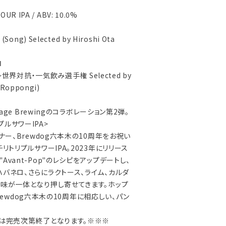
OUR IPA / ABV: 10.0%
Ⅰ
ong) Selected by Hiroshi Ota
Ⅱ
タ〜世界対抗・一気飲み選手権 Selected by
 Roppongi)
nage Brewingのコラボレーション第2弾。
ルサワーIPA>
ナー、Brewdog六本木の10周年をお祝い
リトリプルサワーIPA。2023年にリリース
vant-Pop"のレシピをアップデートし、
ハバネロ、さらにラクトース、ライム、カルダ
辛味が一体となり押し寄せてきます。ホップ
。Brewdog六本木の10周年に相応しい、パン
売は完売次第終了となります。※※※