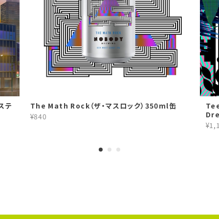
、ステ
The Math Rock（ザ・マスロック）350ml缶
Te
Dr
¥840
¥1,