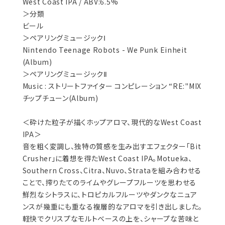
West Coast IPA / ABV:6.5%
＞分類
ビール
＞ペアリングミュージックⅠ
Nintendo Teenage Robots - We Punk Einheit
(Album)
＞ペアリングミュージックⅡ
Music : ストリートファイター コンピレーション “RE:"MIX
チップチューン(Album)
＜砕けた粒子が描くホップアロマ、現代的なWest Coast
IPA＞
音を粗く変調し、独特の質感を生み出すエフェクター「Bit
Crusher」に着想を得たWest Coast IPA。Motueka、
Southern Cross、Citra、Nuvo、Strataを組み合わせる
ことで、搾りたてのライムやグレープフルーツを思わせる
鮮烈なシトラスに、トロピカルフルーツやダンクなニュア
ンスが幾重にも重なる複層的なアロマを引き出しました。
軽快でクリスプなモルトベースの上を、シャープな苦味と