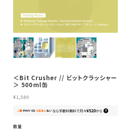
＜Bit Crusher // ビットクラッシャー
＞ 500ml缶
¥1,580
¥520
なら
手数料無料で
月々
から
数量