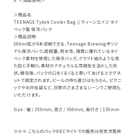
＞商品名
TEENAGE Tybek Cooler Bag // ティーンエイジ タイ
ベック製 保冷バック
＞商品説明
500ml缶が6本収納できる、Teenage Brewingオリジ
ナル保冷バック。超軽量、耐水性、強度に優れているタイ
ベック素材を使用した保冷バッグ。クラフト紙のような見
た目と手触り。素材のナチュラルな雰囲気を活かした形
状。梱包後、バックの口をくるくると巻いてあげるとマグネ
ットで固定されます。ビールの持ち運びはもちろん、ピクニ
ックやお弁当袋など、日常のさまざまなシーンでご使用も
いただけます。
Size : 幅 / 250mm, 高さ / 350mm, 奥行き / 135mm
※※※ こちらのパックのECサイトでの販売は完売次第終