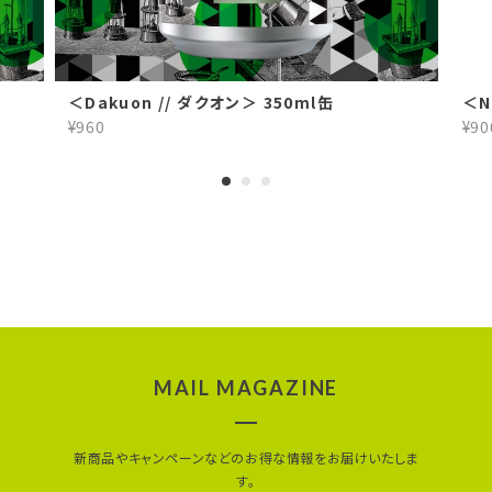
＜Dakuon // ダクオン＞ 350ml缶
＜N
¥960
¥90
MAIL MAGAZINE
新商品やキャンペーンなどのお得な情報をお届けいたしま
す。