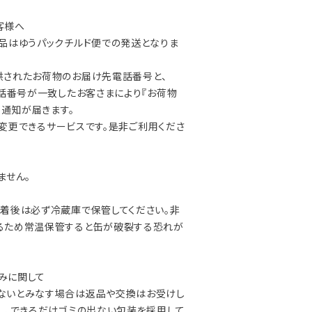
客様へ
品はゆうパックチルド便での発送となりま
供されたお荷物のお届け先電話番号と、
電話番号が一致したお客さまにより『お荷物
E通知が届きます。
/ 変更できるサービスです。是非ご利用くださ
ません。
着後は必ず冷蔵庫で保管してください。非
るため常温保管すると缶が破裂する恐れが
凹みに関して
いとみなす場合は返品や交換はお受けし
し、できるだけゴミの出ない包装を採用して