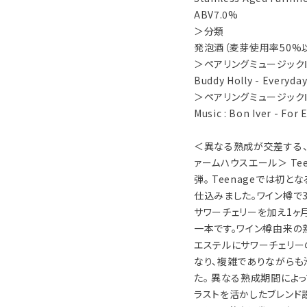
ABV7.0%
＞分類
発泡酒（麦芽使用率50%
＞ペアリングミュージック
Buddy Holly - Everyda
＞ペアリングミュージック
Music : Bon Iver - Fo
＜異なる熟成が交差する、
ァームハウスエール＞ Tee
弾。 Teenageでは初
仕込みました。ワイン樽で
サワーチェリーを加え1ヶ
一本です。ワイン樽由来の
エステルにサワーチェリ
なり、複雑でありながらも
た。 異なる熟成期間によっ
ラストを活かしたブレンド