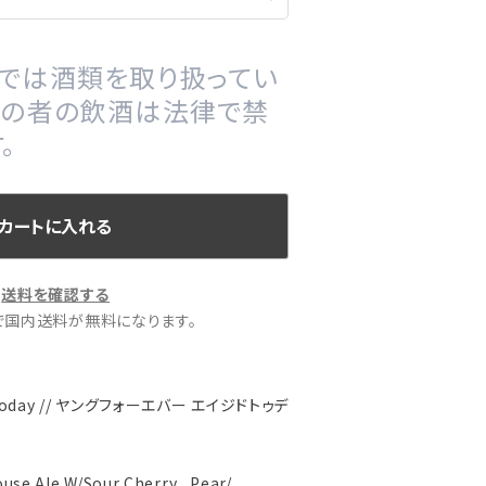
プでは酒類を取り扱ってい
満の者の飲酒は法律で禁
。
カートに入れる
送料を確認する
文で国内送料が無料になります。
ed Today // ヤングフォーエバー エイジドトゥデ
use Ale W/Sour Cherry , Pear/