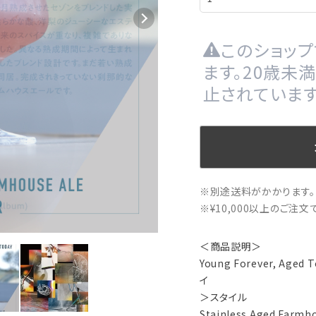
このショッ
ます。20歳未
止されています
※別途送料がかかります。
※¥10,000以上のご注
＜商品説明＞
Young Forever, Ag
イ
＞スタイル
Stainless Aged Farmho