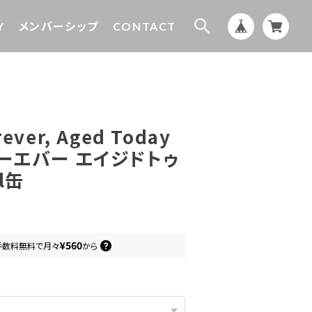
Y
メンバーシップ
CONTACT
ever, Aged Today
ォーエバー エイジドトゥ
l缶
¥560
手数料無料で
月々
から