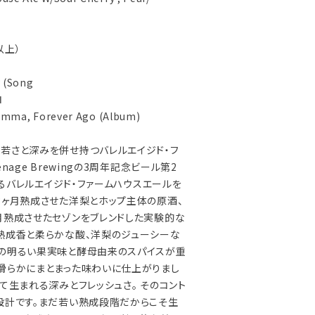
以上）
Ⅰ
y (Song
Ⅱ
r Emma, Forever Ago (Album)
若さと深みを併せ持つバレルエイジド・フ
nage Brewingの3周年記念ビール第2
となるバレルエイジド・ファームハウスエールを
3ヶ月熟成させた洋梨とホップ主体の原酒、
月熟成させたセゾンをブレンドした実験的な
熟成香と柔らかな酸、洋梨のジューシーな
ーの明るい果実味と酵母由来のスパイスが重
滑らかにまとまった味わいに仕上がりまし
て生まれる深みとフレッシュさ。 そのコント
設計です。まだ若い熟成段階だからこそ生