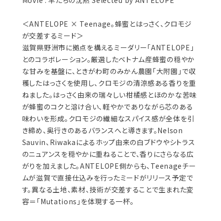
Movie : 羊たちの沈黙 Selected by ANTELOPE
＜ANTELOPE × Teenage。蜂蜜とはっさく、クロモジ
が交差するミード＞
滋賀県野洲市に拠点を構えるミーダリー「ANTELOPE」
とのコラボレーション。厳選したベトナム産蜂蜜の穏やか
な甘みを基盤に、ときがわ町のみかん農園「大附園」で収
穫したはっさくを使用し、クロモジの清涼感ある香りを重
ねました。はっさく由来の瑞々しい柑橘感とほのかな苦味
が蜂蜜のコクと溶け合い、軽やかでありながら芯のある
味わいを形成。クロモジの繊細なスパイス感が全体を引
き締め、奥行きのあるバランスへと導きます。Nelson
Sauvin、Riwakaによるホップ由来の白ブドウやシトラス
のニュアンスを穏やかに重ねることで、香りにさらなる広
がりを加えました。ANTELOPE側からも、Teenageチー
ムが滋賀で直接仕込みを行ったミードがリリース予定で
す。異なる土地、素材、技術が交差することで生まれた変
容＝「Mutations」を体現する一杯。