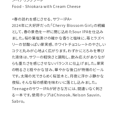
＞ペアリングフード
Food - Shiokara with Cream Cheese
<春の訪れを感じさせる、サワーIPA>
2024年に大好評だった「Cherry Blossom Girl」の続編
として、春の景色を一杯に閉じ込めたSour IPAを仕込み
ました。桜の葉塩漬けの確かな香りと塩味に、苺とラズベ
リーの甘酸っぱい果実感、ホワイトチョコレートのやさしい
コクと丸みが心地よく広がります。わずかにとろみを帯び
た液体は、サワーの軽快さと調和し、飲み応えがありなが
らも重たさを感じさせないバランスに仕上げました。果実
の明るさと穏やかな甘み、華やかな後口が特徴のビール
です。太陽の光できらめく桜並木と、月夜に浮かぶ静かな
夜桜。そんな桜の感動を味わいに落とし込みました。
TeenageのサワーIPAが好きな方には、間違いなく刺さ
る一本です。使用ホップはChinook、Nelson Sauvin、
Sabro。