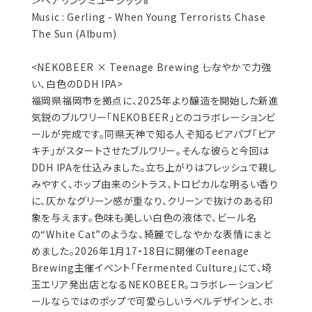
＞ペアリングミュージックⅡ
Music : Gerling - When Young Terrorists Chase
The Sun (Album)
<NEKOBEER × Teenage Brewing ――しなやかで力強
い、白色のDDH IPA>
福岡県福岡市を拠点に、2025年より醸造を開始した新進
気鋭のブルワリー「NEKOBEER」とのコラボレーションビ
ールが完成です。同県天神で知る人ぞ知るビアパブ「ビア
キチ」がスタートさせたブルワリー。そんな彼らと今回は
DDH IPAを仕込みました。立ち上がりはフレッシュで親し
みやすく、ホップ由来のシトラス、トロピカルな明るい香り
に、仄かなグリーン感が重なり、クリーンで抜けのある印
象を与えます。色味も美しい白色の液体で、ビール名
の“White Cat”のような、綺麗でしなやかな表情にまと
めました。2026年1月17・18日に開催のTeenage
Brewing主催イベント「Fermented Culture」にて、埼
玉エリア発出店となるNEKOBEER。コラボレーションビ
ールならではのポップで可愛らしいラベルデザインと、ホ