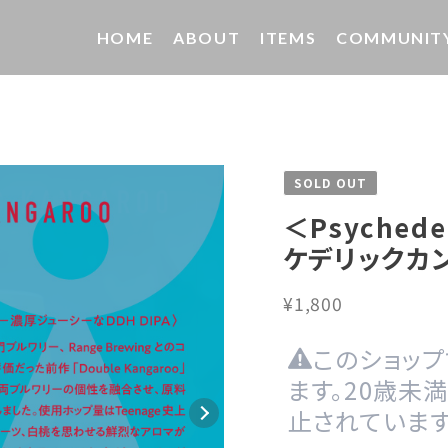
HOME
ABOUT
ITEMS
COMMUNIT
SOLD OUT
＜Psychedel
ケデリックカン
¥1,800
このショッ
ます。20歳未
止されています