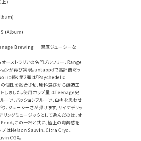
上)
Ⅰ
Album)
SOS (Album)
Teenage Brewing ― 濃厚ジューシーな
するオーストラリアの名門ブルワリー、Range
ションが再び実現。untappdで高評価だっ
oo」に続く第2弾は「Psychedelic
ワリーの個性を融合させ、原料選びから醸造工
しました。使用ホップ量はTeenage史
フルーツ、パッションフルーツ、白桃を思わせ
り、ジューシーさが弾けます。サイケデリッ
アリングミュージックとして選んだのは、オ
Pond。この一杯と共に、極上の陶酔感を
elson Sauvin、Citra Cryo、
uvin CGX。