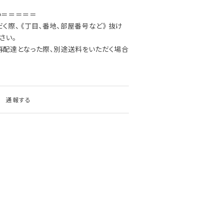
い＝＝＝＝＝
際、 《丁目、番地、部屋番号など》 抜け
さい。
再配達となった際、別途送料をいただく場合
通報する