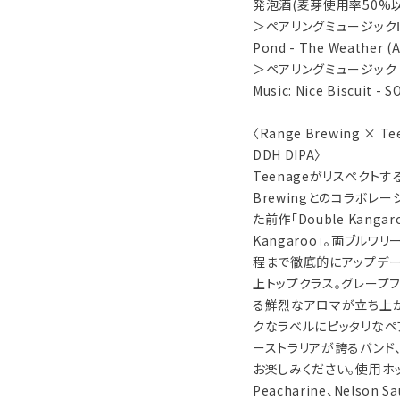
発泡酒(麦芽使用率50%以
＞ペアリングミュージック
Pond - The Weather (
＞ペアリングミュージック
Music: Nice Biscuit - 
〈Range Brewing × 
DDH DIPA〉
Teenageがリスペクト
Brewingとのコラボレー
た前作「Double Kangar
Kangaroo」。両ブル
程まで徹底的にアップデート
上トップクラス。グレープ
る鮮烈なアロマが立ち上が
クなラベルにピッタリなペ
ーストラリアが誇るバンド、
お楽しみください。使用ホップはN
Peacharine、Nelson Sa