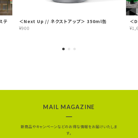
、ステ
＜Next Up // ネクストアップ＞ 350ml缶
＜D
¥900
¥1,
MAIL MAGAZINE
新商品やキャンペーンなどのお得な情報をお届けいたしま
す。