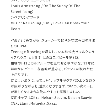
＞ペアリングミュージックⅠ
Louis Armstrong / On The Sunny Of The
Street（song）
＞ペアリングフード
Music : Neil Young / Only Love Can Break Your
Heart
<ABV 8.5%ながら、ジューシーで軽やかな飲み口の薄濁
りのDIPA>
Teenage Brewingを運営している株式会社キルクのラ
イブハウス「ヒソミネ」とのコラボビール第3弾。
柑橘やトロピカルフルーツを思わせる華やかなアロマに、
ほのかにパイニーな苦味が重なる、バランスの取れた仕
上がりです。
ほどよい濁りによって、パイナップルやグアバのような香り
が広がりながらも、重たくなりすぎず、ついつい次の一口
が欲しくなるような飲みやすさを実現しました。
使用ホップはCitra、Nelson Sauvin、Nelson Sauvin
CGX、Elani、Motueka、Saaz。