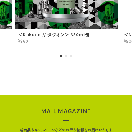
＜Dakuon // ダクオン＞ 350ml缶
＜N
¥960
¥90
MAIL MAGAZINE
新商品やキャンペーンなどのお得な情報をお届けいたしま