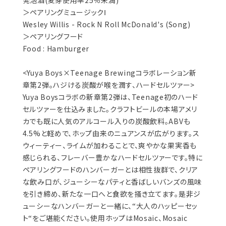
発泡酒(麦芽使用率25％未満)
＞ペアリングミュージックⅠ
Wesley Willis - Rock N Roll McDonald's (Song)
＞ペアリングフード
Food : Hamburger
<Yuya Boys×Teenage Brewingコラボレーション新
章第2弾。ハジける炭酸が喉を潤す、ハードセルツァー>
Yuya Boysコラボの新章第2弾は、Teenage初のハード
セルツァーを仕込みました。クラフトビールの本場アメリ
カでも既に人気のアルコール入りの炭酸飲料。ABVも
4.5%と軽めで、ホップ由来のニュアンスが広がります。ス
ウィーティー、ライムが加わることで、爽やかな果実香も
感じられる、フレーバー豊かなハードセルツァーです。特に
ペアリングフードのハンバーガーとは相性抜群で、クリア
な飲み口が、ジューシーなパティと香ばしいバンズの風味
を引き締め、新たな一口へと食欲を掻き立てます。是非ジ
ューシーなハンバーガーと一緒に、“大人のハッピーセッ
ト“をご堪能ください。使用ホップはMosaic、Mosaic