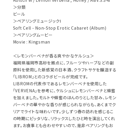
Kölsch W / Lemon Verbena , Honey / ABV:5.5%
＞分類
ビール
＞ペアリングミュージックⅠ
Soft Cell - Non-Stop Erotic Cabaret (Album)
＞ペアリングムービー
Movie : Kingsman
＜レモンバーベナが香る爽やかなケルシュ＞
福岡県福岡市高砂を拠点に、フルーツやハーブなどの副
原料を使用した新感覚の日本酒、クラフトサケを醸造する
「LIBROM」とのコラボビールが完成です。
LIBROMの代表作であるレモンバーベナを使用した
「VERVENA」を参考に、ケルシュにレモンバーベナと蜂蜜
を加えました。モルトや蜂蜜のほんのりとした甘み、レモン
バーベナの華やかな香りが感じられながらも、あくまでク
リアでライトな味わいです。少しずつ春の訪れを感じるこ
の時期にピッタリな、リラックスしたひと時を演出してくれ
ます。お食事とも合わせやすいので、是非ペアリングもお