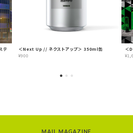
、ステ
＜Next Up // ネクストアップ＞ 350ml缶
＜D
¥900
¥1,
MAIL MAGAZINE