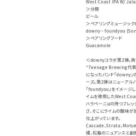
West Coast IPA W/ Jal
＞分類
ビール
＞ペアリングミュージック
downy - foundyou (So
＞ペアリングフード
Guacamole
＜downyコラボ第2弾。爽快な
"Teenage Brewi
になったバンド「downy
ーズ。第2弾はニューアルバ
「foundyou」をイメ
イムを使用したWest Coast
ハラペーニョの持つフレッ
さ、そこにライムの酸味が
仕上がっています。
Cascade、Strata、Mo
橘、松脂のニュアンスと副原