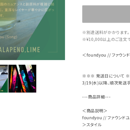
※別途送料がかかります。
※¥10,000以上のご注
＜foundyou // ファウ
※※※ 発送日について 
3/19(水)以降、順次発送
---商品詳細---
＜商品説明＞
foundyou // ファウンド
＞スタイル