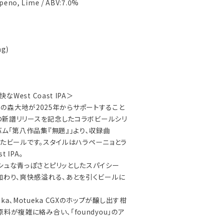
apeno, Lime / ABV:7.0%
Ⅰ
ng)
West Coast IPA＞
ng代表の森大地が2025年からサポートすること
」の新譜リリースを記念したコラボビールシリ
ム「第八作品集『無題』」より、収録曲
ージしたビールです。スタイルはハラペーニョとラ
 IPA。
シュな青っぽさとピリッとしたスパイシー
加わり、爽快感溢れる、あとを引くビールに
tueka、Motueka CGXのホップが醸し出す柑
料が複雑に絡み合い、「foundyou」のア