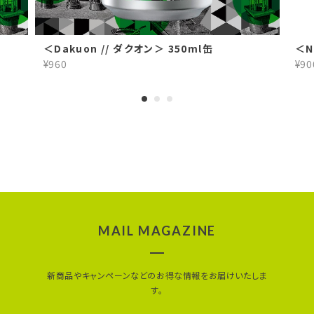
＜Dakuon // ダクオン＞ 350ml缶
＜N
¥960
¥90
MAIL MAGAZINE
新商品やキャンペーンなどのお得な情報をお届けいたしま
す。