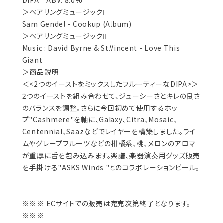
DIPA ABV: 8.0%
＞ペアリングミュージックⅠ
Sam Gendel - Cookup (Album)
＞ペアリングミュージックⅡ
Music : David Byrne & St.Vincent - Love This
Giant
＞商品説明
＜<2つのイーストをミックスしたフルーティーなDIPA>＞
2つのイーストを組み合わせて、ジューシーさとキレの良さ
のバランスを調整。さらに今回初めて使用するホッ
プ"Cashmere"を軸に、Galaxy、Citra、Mosaic、
Centennial、Saazなどでレイヤーを構築しました。ライ
ムやグレープフルーツなどの柑橘系、桃、メロンのアロマ
が重厚に舌を包み込みます。楽譜、楽器演奏用グッズ販売
を手掛ける"ASKS Winds "とのコラボレーションビール。
※※※ ECサイトでの販売は完売次第終了となります。
※※※