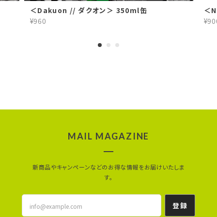
＜Dakuon // ダクオン＞ 350ml缶
＜N
¥960
¥90
MAIL MAGAZINE
新商品やキャンペーンなどのお得な情報をお届けいたしま
す。
登録